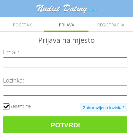
POČETAK
PRIJAVA
REGISTRACIJA
Prijava
na mjesto
Email:
Lozinka:
Zapamti me
Zaboravljena lozinka?