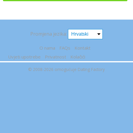
Promjena jezika:
O nama
FAQs
Kontakt
Uvjeti upotrebe
Privatnost
Kolačići
© 2008-2026
omogućuje Dating Factory